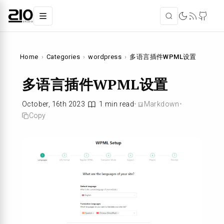
Home
›
Categories
›
wordpress
›
多语言插件WPML设置
多语言插件WPML设置
October, 16th 2023
1 min read
•
Markdown
•
Copy