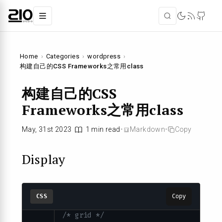
Home
›
Categories
›
wordpress
›
构建自己的CSS Frameworks之常用class
构建自己的CSS
Frameworks之常用class
May, 31st 2023
1 min read
•
Markdown
•
Copy
Display
CSS
Copy
/* grid */