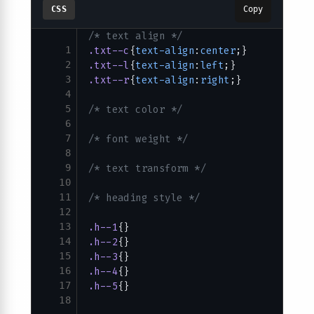
34
 */
CSS
Copy
35
/* text align */
1
.txt--c
{
text-align
:
center
;}
2
.txt--l
{
text-align
:
left
;}
3
.txt--r
{
text-align
:
right
;}
4
5
/* text color */
6
7
/* font weight */
8
9
/* text transform */
10
11
/* heading style */
12
13
.h--1
{}
14
.h--2
{}
15
.h--3
{}
16
.h--4
{}
17
.h--5
{}
18