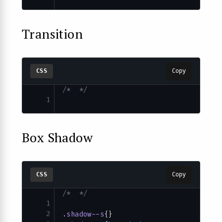
Transition
CSS
Copy
/*  */
1
Box Shadow
CSS
Copy
/*  */
1
2
.shadow--s
{}