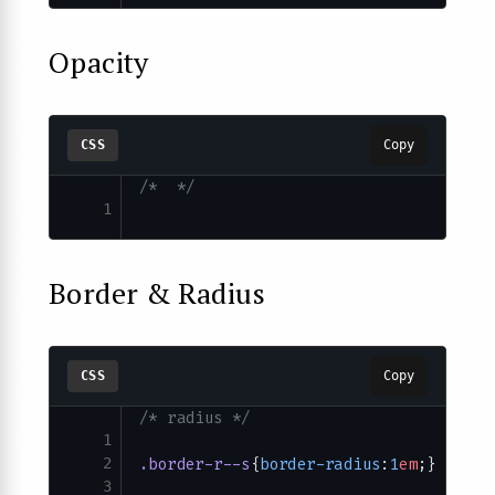
Opacity
CSS
Copy
/*  */
1
Border & Radius
CSS
Copy
/* radius */
1
2
.border-r--s
{
border-radius
:
1
em
;}
3