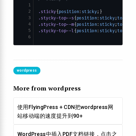
1
2
.sticky
{
position
:
sticky
;}
3
.stycky-top--s
{
position
:
sticky
;
top
:
2
em
4
.stycky-top--m
{
position
:
sticky
;
top
:
4
em
5
.stycky-top--l
{
position
:
sticky
;
top
:
8
em
6
wordpress
More from wordpress
使用FlyingPress + CDN把wordpress网
站移动端的速度提升到90+
WordPress中插入PDF文档链接，点击之