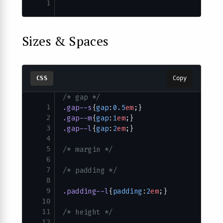
1
Sizes & Spaces
CSS
Copy
/* gap */
1
.gap--s
{
gap
:
0.5
em
;}
2
.gap--m
{
gap
:
1
em
;}
3
.gap--l
{
gap
:
2
em
;}
4
5
/* margin */
6
7
/* padding */
8
9
.padding--l
{
padding
:
2
em
;}
10
11
/* height */
12