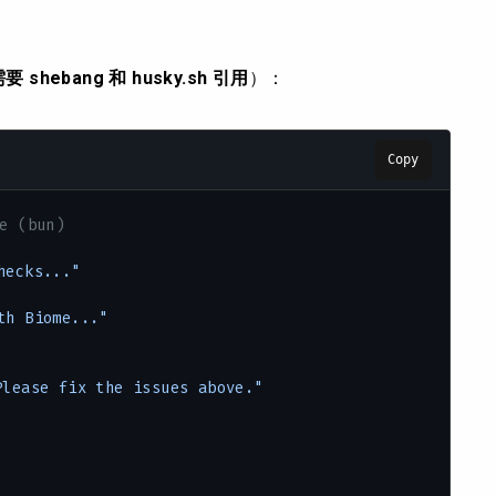
 shebang 和 husky.sh 引用
）：
Copy
e (bun)
hecks..."
th Biome..."
Please fix the issues above."