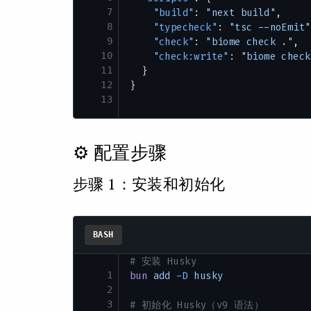
7
    "build"
: 
"next build"
,
8
    "typecheck"
: 
"tsc --noEmit"
9
    "check"
: 
"biome check ."
,
10
    "check:write"
: 
"biome check
11
  }
12
}
13
⚙️ 配置步骤
步骤 1：安装和初始化
BASH
# 安装 Husky
1
bun
 add
 -D
 husky
2
3
# 初始化 Husky（v9 语法）