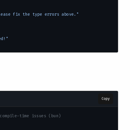
lease fix the type errors above."
ed!"
Copy
compile-time issues (bun)