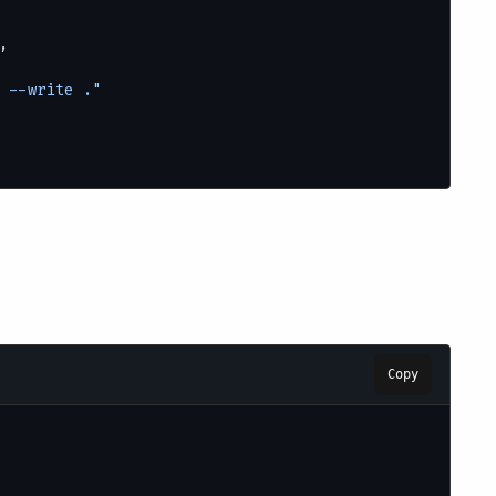
,
 --write ."
Copy