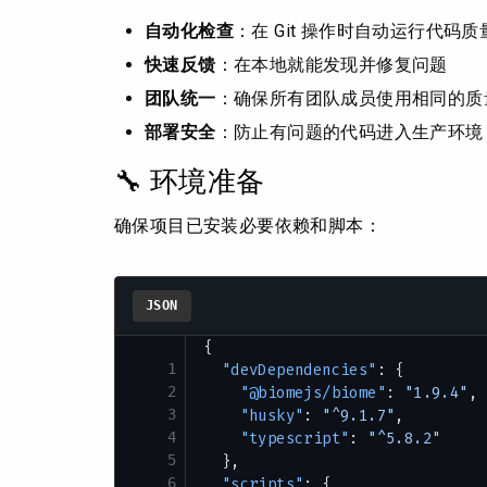
自动化检查
：在 Git 操作时自动运行代码
快速反馈
：在本地就能发现并修复问题
团队统一
：确保所有团队成员使用相同的质
部署安全
：防止有问题的代码进入生产环境
🔧 环境准备
确保项目已安装必要依赖和脚本：
JSON
{
1
  "devDependencies"
: {
2
    "@biomejs/biome"
: 
"1.9.4"
,
3
    "husky"
: 
"^9.1.7"
,
4
    "typescript"
: 
"^5.8.2"
5
  },
6
  "scripts"
: {