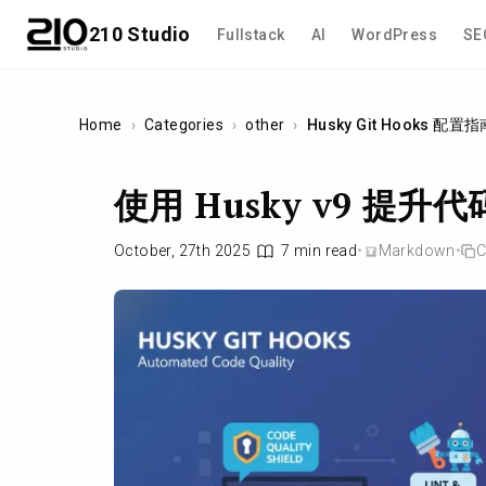
210 Studio
Fullstack
AI
WordPress
SE
Home
›
Categories
›
other
›
Husky Git Hooks 配置
使用 Husky v9 提
October, 27th 2025
7 min read
•
Markdown
•
C