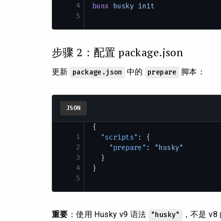
4
bunx
 husky
 init
5
步骤 2：配置 package.json
更新
中的
脚本：
package.json
prepare
JSON
{
1
  "scripts"
: {
2
    "prepare"
: 
"husky"
3
  }
4
}
5
重要
：使用 Husky v9 语法
，不是 v8
"husky"