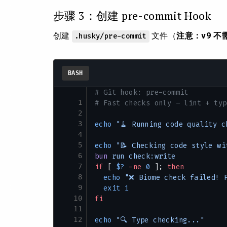
步骤 3：创建 pre-commit Hook
创建
文件（
注意：v9 不需要
.husky/pre-commit
BASH
# Git hook: pre-commit
1
# Fast checks only – lint + typ
2
3
echo
 "🧹 Running code quality c
4
5
echo
 "📝 Checking code style wi
6
bun
 run
 check:write
7
if
 [ 
$?
 -ne
 0
 ]; 
then
8
  echo
 "❌ Biome check failed! 
9
  exit
 1
10
fi
11
12
echo
 "🔍 Type checking..."