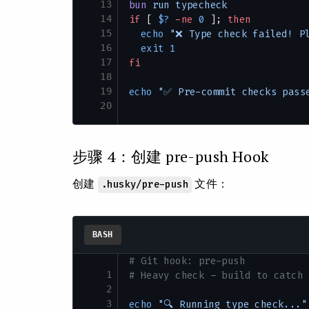
13
bun
 run
 typecheck
14
if
 [ 
$?
 -ne
 0
 ]; 
then
15
  echo
 "❌ Type check failed! P
16
  exit
 1
17
fi
18
19
echo
 "✅ Pre-commit checks pass
20
步骤 4：创建 pre-push Hook
创建
文件：
.husky/pre-push
BASH
# Git hook: pre-push
1
# Heavy check – build to catch 
2
3
echo
 "🔍 Running type check..."