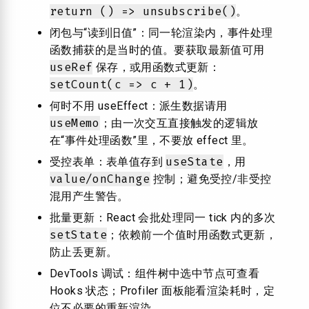
return () => unsubscribe()
。
闭包与“读到旧值”：同一轮渲染内，事件处理
函数捕获的是当时的值。要获取最新值可用
useRef
保存，或用函数式更新：
setCount(c => c + 1)
。
何时不用 useEffect：派生数据请用
useMemo
；由一次交互直接触发的逻辑放
在“事件处理函数”里，不要放 effect 里。
useState
受控表单：表单值存到
，用
value/onChange
控制；避免受控/非受控
混用产生警告。
批量更新：React 会批处理同一 tick 内的多次
setState
；依赖前一个值时用函数式更新，
防止丢更新。
DevTools 调试：组件树中选中节点可查看
Hooks 状态；Profiler 面板能看渲染耗时，定
位不必要的重新渲染。