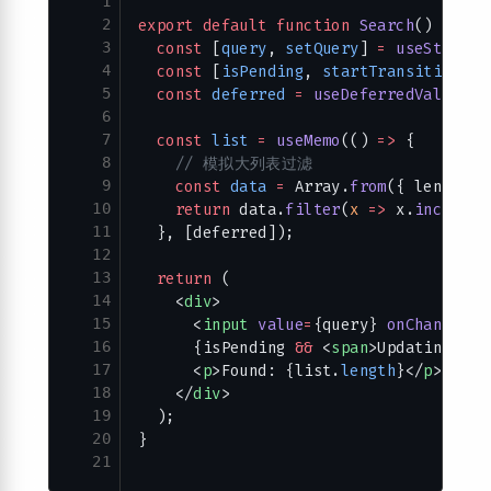
1
2
export
 default
 function
 Search
() {
3
  const
 [
query
, 
setQuery
] 
=
 useState
(
'
4
  const
 [
isPending
, 
startTransition
] 
=
5
  const
 deferred
 =
 useDeferredValue
(qu
6
7
  const
 list
 =
 useMemo
(() 
=>
 {
8
    // 模拟大列表过滤
9
    const
 data
 =
 Array.
from
({ length: 
10
    return
 data.
filter
(
x
 =>
 x.
includes
11
  }, [deferred]);
12
13
  return
 (
14
    <
div
>
15
      <
input
 value
=
{query} 
onChange
=
{
e
16
      {isPending 
&&
 <
span
>Updating…</
s
17
      <
p
>Found: {list.
length
}</
p
>
18
    </
div
>
19
  );
20
}
21