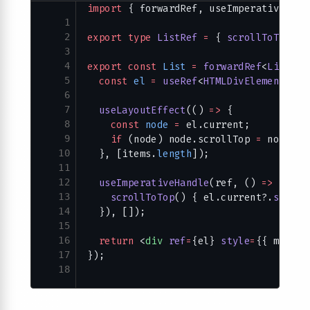
import
 { forwardRef, useImperativeHand
1
2
export
 type
 ListRef
 =
 { 
scrollToTop
:
 (
3
4
export
 const
 List
 =
 forwardRef
<
ListRef
5
  const
 el
 =
 useRef
<
HTMLDivElement
>(
nu
6
7
  useLayoutEffect
(() 
=>
 {
8
    const
 node
 =
 el.current;
9
    if
 (node) node.scrollTop 
=
 node.sc
10
  }, [items.
length
]);
11
12
  useImperativeHandle
(ref, () 
=>
 ({
13
    scrollToTop
() { el.current?.
scroll
14
  }), []);
15
16
  return
 <
div
 ref
=
{el} 
style
=
{{ maxHei
17
});
18