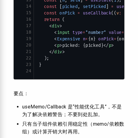
  const
 [
n
, 
setN
] 
=
 useState
(
1
);
14
  const
 [
picked
, 
setPicked
] 
=
 useState
15
  const
 onPick
 =
 useCallback
((
v
:
 numbe
16
  return
 (
17
    <
div
>
18
      <
input
 type
=
"number"
 value
=
{n} 
o
19
      <
Expensive
 n
=
{n} 
onPick
=
{onPick}
20
      <
p
>picked: {picked}</
p
>
21
    </
div
>
22
  );
23
}
24
要点：
useMemo/Callback 是“性能优化工具”，不是
为了解决依赖警告；不要到处乱加。
只有当子组件依赖引用稳定性（memo/依赖数
组）或计算开销大时再用。