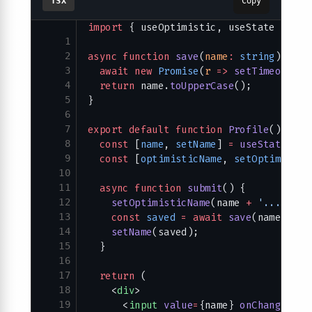
TSX
Copy
import
 { useOptimistic, useState } 
fro
1
2
async
 function
 save
(
name
:
 string
) {
3
  await
 new
 Promise
(
r
 =>
 setTimeout
(r,
4
  return
 name.
toUpperCase
();
5
}
6
7
export
 default
 function
 Profile
() {
8
  const
 [
name
, 
setName
] 
=
 useState
(
'to
9
  const
 [
optimisticName
, 
setOptimistic
10
11
  async
 function
 submit
() {
12
    setOptimisticName
(name 
+
 '...'
); 
13
    const
 saved
 =
 await
 save
(name);
14
    setName
(saved);
15
  }
16
17
  return
 (
18
    <
div
>
19
      <
input
 value
=
{name} 
onChange
=
{
e
 