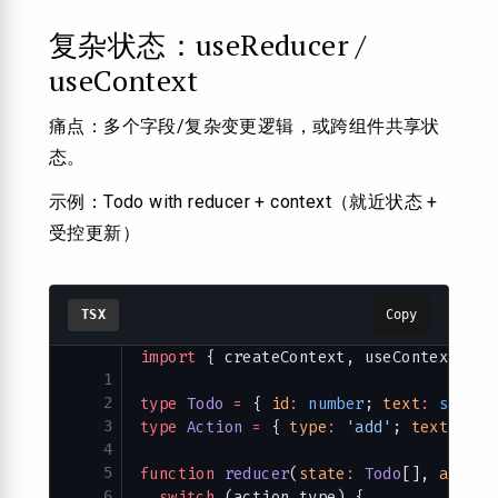
复杂状态：useReducer /
useContext
痛点：多个字段/复杂变更逻辑，或跨组件共享状
态。
示例：Todo with reducer + context（就近状态 +
受控更新）
TSX
Copy
import
 { createContext, useContext, us
1
2
type
 Todo
 =
 { 
id
:
 number
; 
text
:
 string
3
type
 Action
 =
 { 
type
:
 'add'
; 
text
:
 str
4
5
function
 reducer
(
state
:
 Todo
[], 
action
6
  switch
 (action.type) {