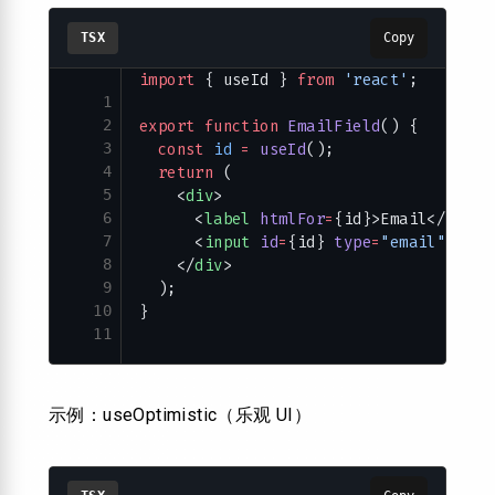
TSX
Copy
import
 { useId } 
from
 'react'
;
1
2
export
 function
 EmailField
() {
3
  const
 id
 =
 useId
();
4
  return
 (
5
    <
div
>
6
      <
label
 htmlFor
=
{id}>Email</
label
7
      <
input
 id
=
{id} 
type
=
"email"
 />
8
    </
div
>
9
  );
10
}
11
示例：useOptimistic（乐观 UI）