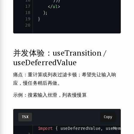
      ))}
17
    </
ul
>
18
  );
19
}
20
并发体验：useTransition /
useDeferredValue
痛点：重计算或列表过滤卡顿；希望先让输入响
应，慢任务稍后再做。
示例：搜索输入丝滑，列表慢慢算
TSX
Copy
import
 { useDeferredValue, useMemo, us