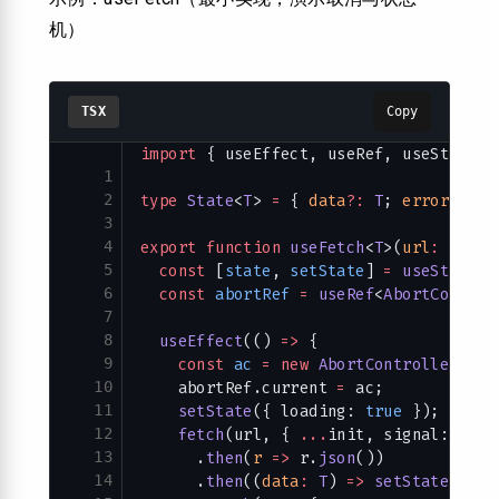
机）
TSX
Copy
import
 { useEffect, useRef, useState }
1
2
type
 State
<
T
> 
=
 { 
data
?:
 T
; 
error
?:
 Er
3
4
export
 function
 useFetch
<
T
>(
url
:
 strin
5
  const
 [
state
, 
setState
] 
=
 useState
<
S
6
  const
 abortRef
 =
 useRef
<
AbortControl
7
8
  useEffect
(() 
=>
 {
9
    const
 ac
 =
 new
 AbortController
();
10
    abortRef.current 
=
 ac;
11
    setState
({ loading: 
true
 });
12
    fetch
(url, { 
...
init, signal: ac.s
13
      .
then
(
r
 =>
 r.
json
())
14
      .
then
((
data
:
 T
) 
=>
 setState
({ da