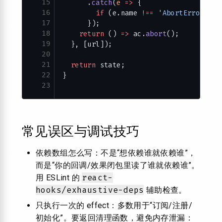
15
      .
catch
(
e
 =>
 {
16
        if
 (e.name 
!==
 'AbortError'
) 
s
17
      });
18
    return
 () 
=>
 ac.
abort
();
19
  }, [url]);
20
21
  return
 state;
22
}
23
常见误区与调试技巧
依赖数组怎么写：不是“想依赖谁就依赖谁”，
而是“你的回调/效果闭包里读了谁就依赖谁”。
react-
用 ESLint 的
hooks/exhaustive-deps
辅助检查。
只执行一次的 effect：多数用于“订阅/注册/
初始化”。要返回清理函数，避免内存泄漏：