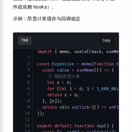
件或依赖 hooks）。
示例：昂贵计算缓存与回调稳定
TSX
Copy
import
 { memo, useCallback, useMemo, u
1
2
const
 Expensive
 =
 memo
(
function
 Expens
3
  const
 value
 =
 useMemo
(() 
=>
 {
4
    // 模拟昂贵计算
5
    let
 s 
=
 0
;
6
    for
 (
let
 i 
=
 0
; i 
<
 5_000_00
; i
++
)
7
    return
 s 
+
 n;
8
  }, [n]);
9
  return
 <
div
 onClick
=
{() 
=>
 onPick
(va
10
});
11
12
export
 default
 function
 App
() {
13