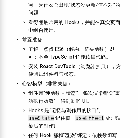
写、为什么会出现“状态没更新/值不对”的
问题。
看得懂最常用的 Hooks，并能在真实页面
中组合使用。
前置准备
了解一点点 ES6（解构、箭头函数）即
可；不会 TypeScript 也能读懂代码。
安装 React DevTools（浏览器扩展），方
便调试组件树与状态。
心智模型（非常关键）
组件是“纯函数 + 状态”。每次渲染都会“重
新执行函数”，得到新的 UI。
Hooks 是“记忆与副作用的接口”。
useState
useEffect
记住值，
处理渲
染后的副作用。
任何 Hook 都和“渲染”绑定：依赖数组写