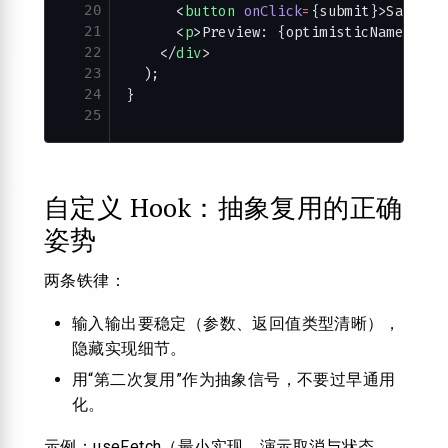
20
      <
button
 onClick
=
{submit}>Save</
b
21
      <
p
>Preview: {optimisticName}</
p
>
22
    </
div
>
23
  );
24
}
25
自定义 Hook：抽象复用的正确
姿势
两条铁律：
输入输出要稳定（参数、返回值类型清晰），
隐藏实现细节。
用“第二次复用”作为抽象信号，不要过早通用
化。
示例：useFetch（最小实现，演示取消与状态