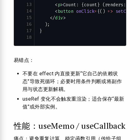
13
      <
p
>Count: {count} (renders: {ren
14
      <
button
 onClick
=
{() 
=>
 setCount
(
15
    </
div
>
16
  );
17
}
18
易错点：
不要在 effect 内直接更新“它自己的依赖状
态”导致死循环；必要时用条件判断或将副作
用与状态更新解耦。
useRef 变化不会触发重渲染；适合保存“最新
值”或外部实例。
性能：useMemo / useCallback
痛点：避免重复计算、稳定函数引用（传给子组