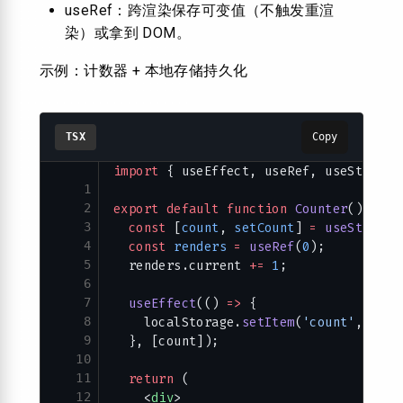
useRef：跨渲染保存可变值（不触发重渲
染）或拿到 DOM。
示例：计数器 + 本地存储持久化
TSX
Copy
import
 { useEffect, useRef, useState }
1
2
export
 default
 function
 Counter
() {
3
  const
 [
count
, 
setCount
] 
=
 useState
((
4
  const
 renders
 =
 useRef
(
0
);
5
  renders.current 
+=
 1
;
6
7
  useEffect
(() 
=>
 {
8
    localStorage.
setItem
(
'count'
, 
Stri
9
  }, [count]);
10
11
  return
 (
12
    <
div
>