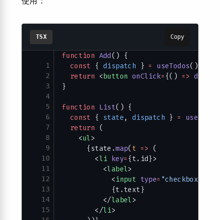
使用：
TSX
Copy
function
 Add
() {
1
  const
 { 
dispatch
 } 
=
 useTodos
();
2
  return
 <
button
 onClick
=
{() 
=>
 dispat
3
}
4
5
function
 List
() {
6
  const
 { 
state
, 
dispatch
 } 
=
 useTodos
7
  return
 (
8
    <
ul
>
9
      {state.
map
(
t
 =>
 (
10
        <
li
 key
=
{t.id}>
11
          <
label
>
12
            <
input
 type
=
"checkbox"
 che
13
            {t.text}
14
          </
label
>
15
        </
li
>
16