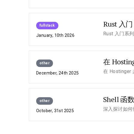
Rust 
fullstack
Rust 入门
January, 10th 2026
在 Hosti
other
在 Hostin
December, 24th 2025
Shell 
other
深入探讨如何
October, 31st 2025