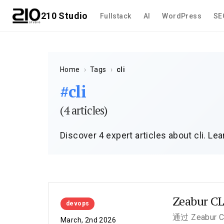
210 Studio
Fullstack
AI
WordPress
SE
Home
›
Tags
›
cli
#cli
(4 articles)
Discover 4 expert articles about cli. Le
Zeabu
devops
通过 Zeab
March, 2nd 2026