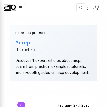
Home
›
Tags
›
mcp
#mcp
(1 articles)
Discover 1 expert articles about mcp.
Learn from practical examples, tutorials,
and in-depth guides on mcp development.
ai
February, 27th 2026