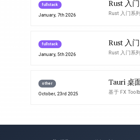
Rust 
fullstack
Rust 入门系
January, 7th 2026
Rust 
fullstack
Rust 入门
January, 5th 2026
Tauri
other
基于 FX T
October, 23rd 2025