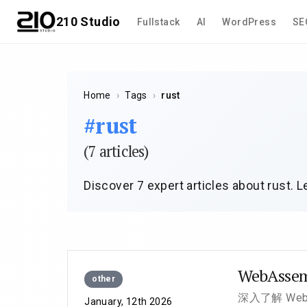
210 Studio
Fullstack
AI
WordPress
SE
Home
›
Tags
›
rust
#rust
(7 articles)
Discover 7 expert articles about rust. L
WebAs
other
深入了解 W
January, 12th 2026