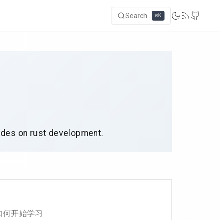
Search...
⌘K
uides on rust development.
及如何开始学习