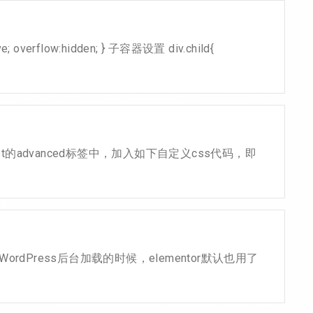
rflow:hidden; } 子容器设置 div.child{
st的advanced标签中，加入如下自定义css代码，即
e' ); 另外，由于WordPress后台加载的时候，elementor默认也用了