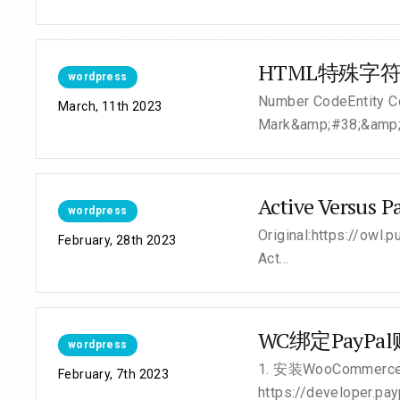
HTML特殊字
wordpress
Number CodeEntity C
March, 11th 2023
Mark&amp;#38;&amp;
Active Versus P
wordpress
Original:https://owl
February, 28th 2023
Act...
WC绑定PayP
wordpress
1. 安装WooCommerc
February, 7th 2023
https://developer.p