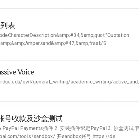
符列表
odeCharacterDescription&amp;#34;&amp;quot;"Quotation
amp;&amp;Ampersand&amp;#47;&amp;frasl;/S...
assive Voice
.purdue.edu/owl/general_writing/academic_writing/active_a
al账号收款及沙盒测试
e PayPal Payments插件 2. 安装插件绑定PayPal 3. 沙盒测
aypal.com/tools/sandbox/ 开sandbox账号 https://de...