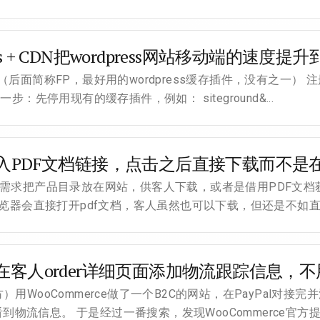
ess + CDN把wordpress网站移动端的速度提升到
指南（后面简称FP，最好用的wordpress缓存插件，没有之一） 注册及购买
 第一步：先停用现有的缓存插件，例如： siteground&...
s中插入PDF文档链接，点击之后直接下载而不是
求把产品目录放在网站，供客人下载，或者是借用PDF文档获得lea
览器会直接打开pdf文档，客人虽然也可以下载，但还是不如直接弹
rce在客人order详细页面添加物流跟踪信息
用WooCommerce做了一个B2C的网站，在PayPal对
接看到物流信息。 于是经过一番搜索，发现WooCommerce官方提