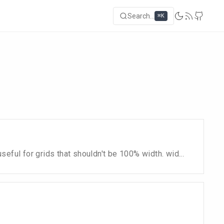
Search...
⌘K
eful for grids that shouldn't be 100% width. wid...