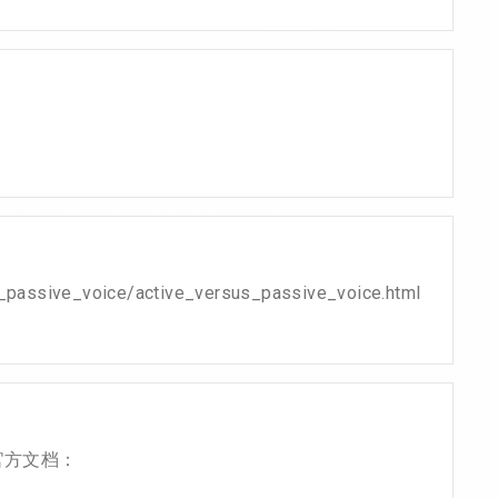
nd_passive_voice/active_versus_passive_voice.html
试 官方文档：