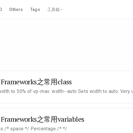
O
Others
Tags
工具箱
rameworks之常用class
dth to 50% of vp-max. width--auto Sets width to auto. Very us
ameworks之常用variables
s /* space */ Percentage /* */