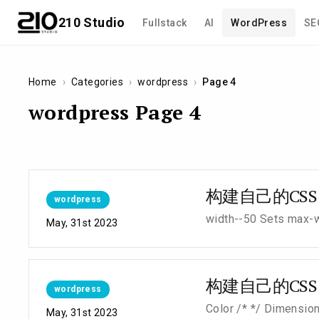
210 Studio
Fullstack
AI
WordPress
SE
Home
›
Categories
›
wordpress
›
Page 4
wordpress Page 4
构建自己的CSS F
wordpress
width--50 Sets max-wi
May, 31st 2023
构建自己的CSS Fr
wordpress
Color /* */ Dimension
May, 31st 2023